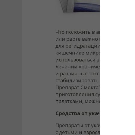
Что положить в аптечку при пое
или рвоте важно восполнить п
для регидратации. Также стоит 
кишечнике микробы, бактерии,
использоваться в терапии ост
лечении хронической функцио
и различные токсины, предотвр
стабилизировать собственную
Препарат Смекта
разработан д
®
приготовления суспензии для п
палатками, можно выбрать лека
Средства от укачивания
Препараты от укачивания реко
с детьми и взрослыми, чувств