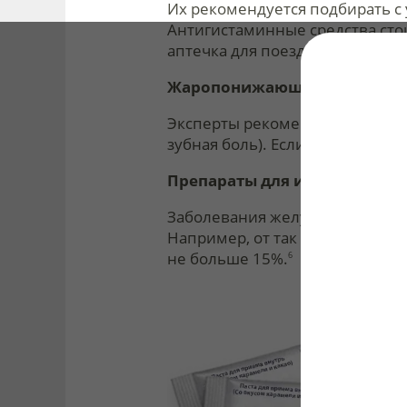
Их рекомендуется подбирать с 
Антигистаминные средства стои
аптечка для поездки за грани
Жаропонижающие и обезбо
Эксперты рекомендуют брать с
зубная боль). Если хотите взят
Препараты для использован
Заболевания желудочно-кишечн
Например, от так называемой 
не больше 15%.
6