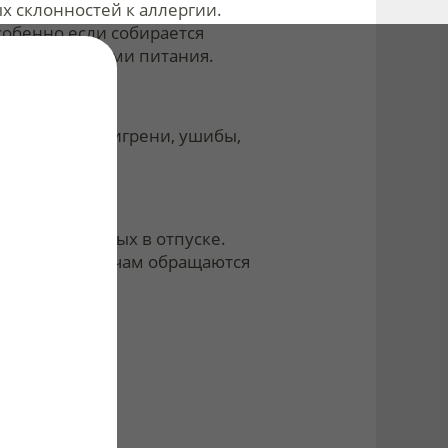
х склонностей к аллергии.
собенно если собирается
ными продуктами питания.
вания боли (мигрени, ушибы,
спространенных в отпуске.
их, хотя к врачам обращаются