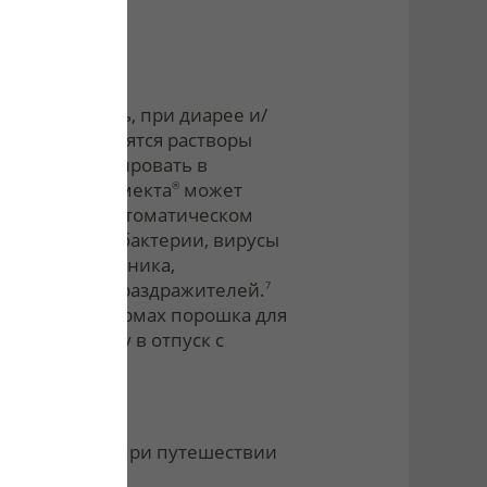
ервую очередь, при диарее и/
этому понадобятся растворы
 могут адсорбировать в
. Например, Смекта
может
®
ии) и при симптоматическом
н поглощать бактерии, вирусы
 стенки кишечника,
действие от раздражителей.
7
карственных формах порошка для
раете аптечку в отпуск с
инять
.
*
понадобиться при путешествии
спорте.