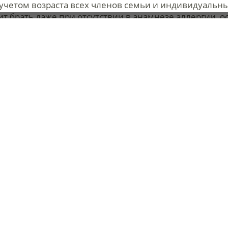
учетом возраста всех членов семьи и индивидуальны
т брать даже при отсутствии в анамнезе аллергии, о
цу в регионы с тропическим климатом или непривыч
ливающие
 собой средства для снижения температуры и купиро
ь термометр, то он должен быть не ртутным.
ия при желудочно-кишечных расстройствах
ого тракта и пищевые инфекции – одни из самых ра
диареи путешественников страдают до 70% отдыхающ