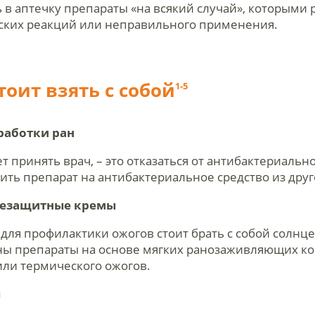
 в аптечку препараты «на всякий случай», которыми 
еских реакций или неправильного применения.
оит взять с собой
1-5
работки ран
 принять врач, – это отказаться от антибактериально
ить препарат на антибактериальное средство из друг
нцезащитные кремы
для профилактики ожогов стоит брать с собой солнц
зны препараты на основе мягких ранозаживляющих к
или термического ожогов.
ы