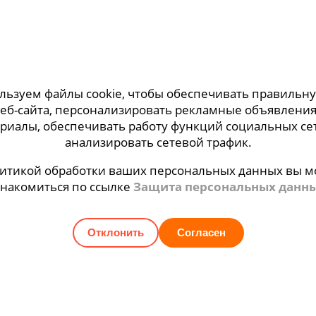
заболеваний
м на море или просто в деревню к бабушке должна в
ом. В зависимости от того, куда именно планируетс
емя отпуска плюс 2 дня или 2 недели. Если предстоит
льзуем файлы cookie, чтобы обеспечивать правильну
ю кладь, на случай если багаж потеряется или задерж
еб-сайта, персонализировать рекламные объявления
риалы, обеспечивать работу функций социальных се
анализировать сетевой трафик.
 аптечки для путешествия
литикой обработки ваших персональных данных вы м
знакомиться по ссылке
Защита персональных данн
Для чего нужны
Отклонить
Согласен
Обработка ран, про
ы
Ушибы, порезы, ож
Защита ран, мозоле