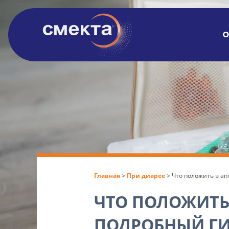
О
Главная
>
При диарее
>
Что положить в ап
ЧТО ПОЛОЖИТЬ 
ПОДРОБНЫЙ ГИ