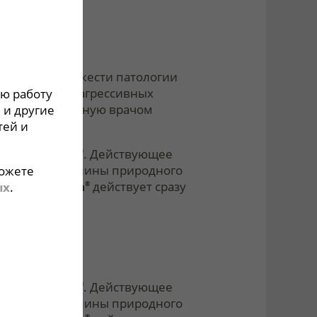
зависит от тяжести патологии
енения более агрессивных
ю работу
юдать назначенную врачом
 и другие
тей и
парат
Смекта
. Действующее
®
 получают из глины природного
ожете
ракта.
Смекта
действует сразу
ых
.
®
парат
Смекта
. Действующее
®
 получают из глины природного
®