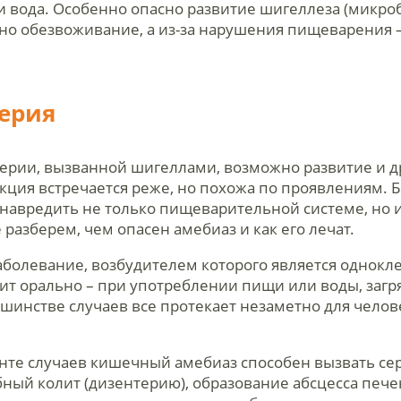
 вода. Особенно опасно развитие шигеллеза (микроб
жно обезвоживание, а из-за нарушения пищеварения 
ерия
рии, вызванной шигеллами, возможно развитие и др
кция встречается реже, но похожа по проявлениям. 
навредить не только пищеварительной системе, но и
разберем, чем опасен амебиаз и как его лечат.
аболевание, возбудителем которого является однокл
одит орально – при употреблении пищи или воды, заг
шинстве случаев все протекает незаметно для челов
нте случаев кишечный амебиаз способен вызвать се
й колит (дизентерию), образование абсцесса печен