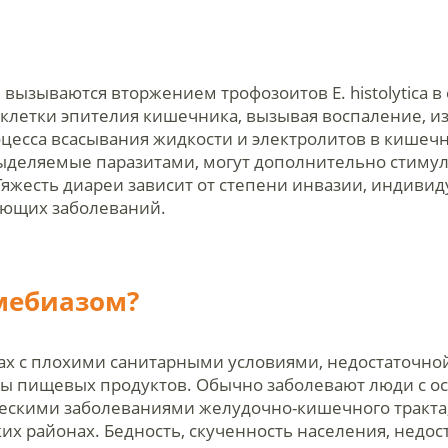
вызываются вторжением трофозоитов E. histolytica в
клетки эпителия кишечника, вызывая воспаление, и
цесса всасывания жидкости и электролитов в кишечни
 выделяемые паразитами, могут дополнительно стиму
Тяжесть диареи зависит от степени инвазии, индиви
ующих заболеваний.
мебиазом?
ах с плохими санитарными условиями, недостаточно
ы пищевых продуктов. Обычно заболевают люди с 
ческими заболеваниями желудочно-кишечного тракта
х районах. Бедность, скученность населения, недост