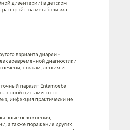
ной дизентерии) в детском
– расстройства метаболизма.
угого варианта диареи –
Без своевременной диагностики
 печени, почкам, легким и
еточный паразит Entamoeba
рязненной цистами этого
ека, инфекция практически не
рьезные осложнения,
и, а также поражение других