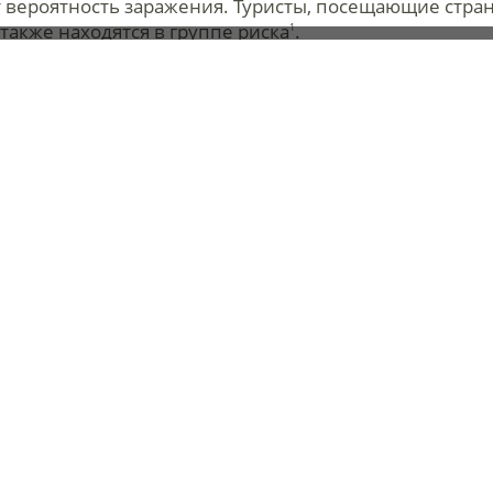
т вероятность заражения. Туристы, посещающие стра
также находятся в группе риска
.
1
ого амебиаза
кции могут сильно различаться в зависимости от тя
бессимптомно. Однако при развитии инвазивной фор
ренной до тяжелой, часто с примесью крови, слизи и
ильным;
огут быть схваткообразными, локализующимися преи
твовать умеренное повышение температуры до 37–38
птомы могут сопровождать диарею;
рушенной работы кишечника может наблюдаться расп