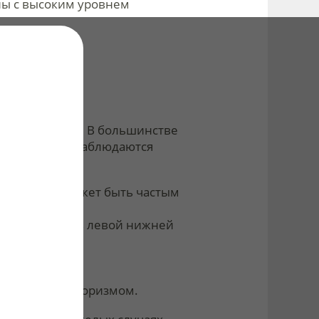
ны с высоким уровнем
жести течения. В большинстве
мы амебиаза наблюдаются
 гноя. Стул может быть частым
мущественно в левой нижней
 градусов;
ирание с метеоризмом.