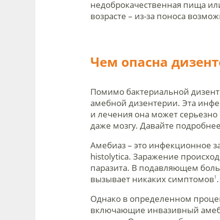
недоброкачественная пища или
возрасте – из-за поноса возмо
Чем опасна дизент
Помимо бактериальной дизенте
амебной дизентерии. Эта инфе
и лечения она может серьезно 
даже мозгу. Давайте подробнее 
Амебиаз – это инфекционное з
histolytica. Заражение происх
паразита. В подавляющем боль
вызывает никаких симптомов
.
1
Однако в определенном проце
включающие инвазивный амебны