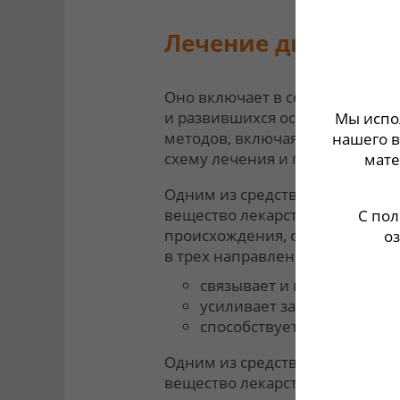
Лечение диареи, 
Оно включает в себя применен
и развившихся осложнений. Ле
Мы испо
методов, включая хирургическ
нашего в
схему лечения и полностью пр
мате
Одним из средств для лечения
вещество лекарственного пре
С по
происхождения, обволакивает 
о
в трех направлениях
:
5,8
связывает и выводит из ор
усиливает защитные свойс
способствует облегчению 
Одним из средств для лечения
вещество лекарственного пре