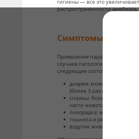
гигиены — все это увеличивае
распространенности амебиаза, 
Симптомы кишечн
Проявления паразитарной инфе
случаев патология протекает 
следующие состояния:
диарея: может быть от уме
(более 3 раз в день) и об
спазмы: боли в животе м
части живота;
лихорадка: может присутс
тошнота и рвота: эти сим
вздутие живота: из-за на