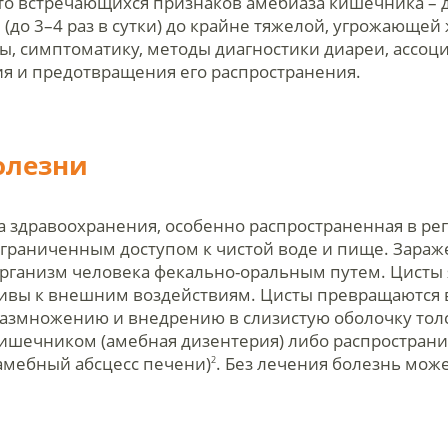
сто встречающихся признаков амебиаза кишечника – 
(до 3–4 раз в сутки) до крайне тяжелой, угрожающей
, симптоматику, методы диагностики диареи, ассоц
я и предотвращения его распространения.
олезни
а здравоохранения, особенно распространенная в рег
граниченным доступом к чистой воде и пище. Зараж
 в организм человека фекально-оральным путем. Цис
йчивы к внешним воздействиям. Цисты превращаются 
размножению и внедрению в слизистую оболочку тол
ишечником (амебная дизентерия) либо распространит
амебный абсцесс печени)
. Без лечения болезнь мож
2