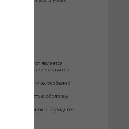
мебиаза. В тяжелых случаях
istolytica и цист является
ак как выделение паразитов
омочь в диагностике, особенно
ировать слизистую оболочку
 брюшной полости
. Проводятся