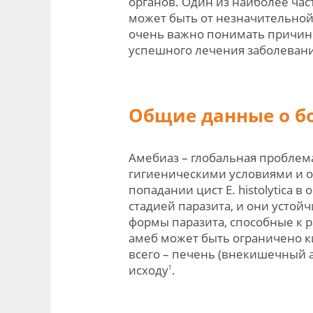
органов. Один из наиболее ча
может быть от незначительной 
очень важно понимать причины
успешного лечения заболевани
Общие данные о б
Амебиаз – глобальная проблем
гигиеническими условиями и о
попадании цист E. histolytica
стадией паразита, и они усто
формы паразита, способные к 
амеб может быть ограничено к
всего – печень (внекишечный 
исходу
.
1