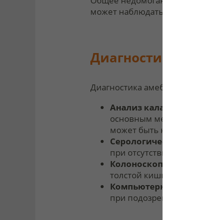
Общее недомогание, слабость, 
может наблюдаться значительн
Диагностика диар
Диагностика амебиаза включае
Анализ кала
. Микроскопич
основным методом диагнос
может быть нерегулярным
Серологические тесты
. 
при отсутствии паразитов 
Колоноскопия или рект
толстой кишки и взять би
Компьютерная томографи
при подозрении на амебн