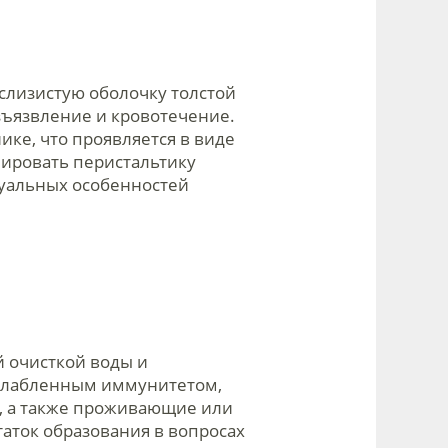
 слизистую оболочку толстой
зъязвление и кровотечение.
ке, что проявляется в виде
лировать перистальтику
дуальных особенностей
й очисткой воды и
ослабленным иммунитетом,
, а также проживающие или
аток образования в вопросах