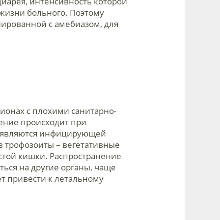
диарея, интенсивность которой
 жизни больного. Поэтому
иированной с амебиазом, для
ионах с плохими санитарно-
ение происходит при
ты являются инфицирующей
в трофозоиты – вегетативные
стой кишки. Распространение
ься на другие органы, чаще
ет привести к летальному