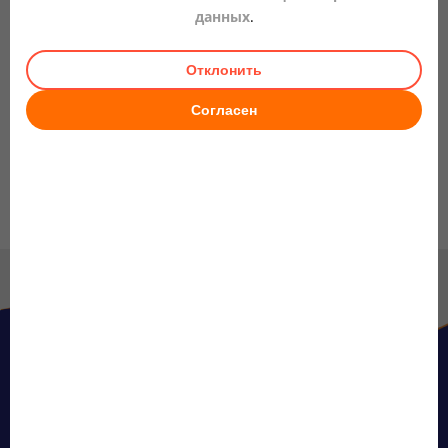
данных
.
СЛЕДУЮЩАЯ СТАТЬЯ
Антибиотик-ассоциированная диарея у
Отклонить
детей: что делать
Согласен
SCA-RU-001840
Источники информации
1. Горелов А.В. Острые кишечные инфекции у
детей. Карманный справочник. 2016 г. 144 с.