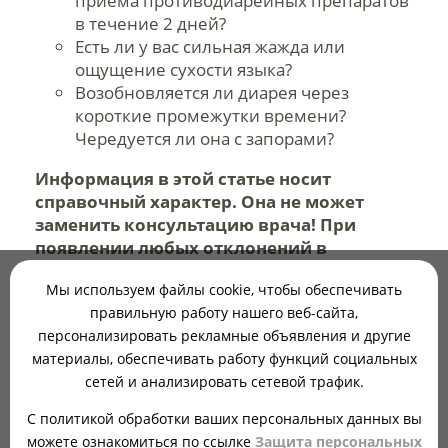
приема противодиарейных препаратов
в течение 2 дней?
Есть ли у вас сильная жажда или
ощущение сухости языка?
Возобновляется ли диарея через
короткие промежутки времени?
Чередуется ли она с запорами?
Информация в этой статье носит
справочный характер. Она не может
заменить консультацию врача! При
появлении любых отклонений в
состоянии здоровья нужно сразу
Мы используем файлы cookie, чтобы обеспечивать
обратиться к специалисту. Врач осмотрит
правильную работу нашего веб-сайта,
вас, проведет диагностику, поставит
персонализировать рекламные объявления и другие
диагноз и назначит подходящий именно
материалы, обеспечивать работу функций социальных
вам курс лечения.
сетей и анализировать сетевой трафик.
ПРЕДЫДУЩАЯ СТАТЬЯ
С политикой обработки ваших персональных данных вы
можете ознакомиться по ссылке
Защита персональных
Диарея при шигеллезе