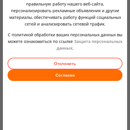
правильную работу нашего веб-сайта,
для диагностики
персонализировать рекламные объявления и другие
материалы, обеспечивать работу функций социальных
сетей и анализировать сетевой трафик.
Изменение консистенции фекалий в
комбинации с появлением слизи того или
С политикой обработки ваших персональных данных вы
иного цвета может помочь в определении
можете ознакомиться по ссылке
Защита персональных
причины, которая вызвала нарушения стула
данных
.
у ребенка.
Примесь зелени, избыток слизи на фоне
Отклонить
частой диареи, вздутия, болей в животе
Согласен
типичны для серьезных кишечных
инфекций, преимущественно
бактериального происхождения.
Вирусные ОКИ обычно провоцируют
частый жидкий понос с
незначительным количеством
прозрачной или беловатой слизи.
Небольшие прожилки слизи в