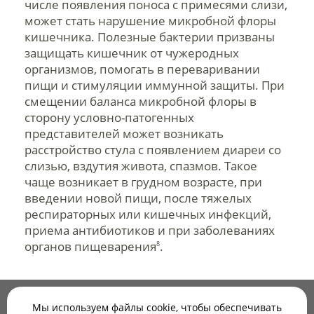
числе появления поноса с примесями слизи,
может стать нарушение микробной флоры
кишечника. Полезные бактерии призваны
защищать кишечник от чужеродных
организмов, помогать в переваривании
пищи и стимуляции иммунной защиты. При
смещении баланса микробной флоры в
сторону условно-патогенных
представителей может возникать
расстройство стула с появлением диареи со
слизью, вздутия живота, спазмов. Такое
чаще возникает в грудном возрасте, при
введении новой пищи, после тяжелых
респираторных или кишечных инфекций,
приема антибиотиков и при заболеваниях
органов пищеварения
.
8
Цвет слизи: важен ли он
Мы используем файлы cookie, чтобы обеспечивать